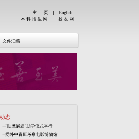
主 页
|
English
本 科 招 生 网
|
校 友 网
文件汇编
动态
“助鹰展翅”助学仪式举行
党外中青班考察电影博物馆