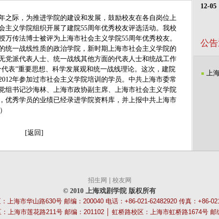
12-05
周年之际，为推进学院的建设和发展，鼓励校友在各自岗位上
会主义学院组织开展了建院55周年优秀校友评选活动。我校
授万传法博士被评为上海市社会主义学院55周年优秀校友。
公告
的统一战线性质的政治学院，新时期上海市社会主义学院的
无党派代表人士、统一战线其他方面的代表人士和统战工作
个代表”重要思想、科学发展观和统一战线理论。这次，建院
上
至2012年参加过市社会主义学院培训的学员。中共上海市委常
党组书记沙海林、上海市政协副主席、上海市社会主义学院
，优秀学员的业绩已经录进学院资料库，并上报中共上海市
）
[返回]
招生网
|
校友网
©
2010 上海戏剧学院 版权所有
海市华山路630号 邮编：200040 电话：+86-021-62482920 传真：+86-021-
上海市莲花路211号 邮编：201102 │ 虹桥路校区：上海市虹桥路1674号 邮编