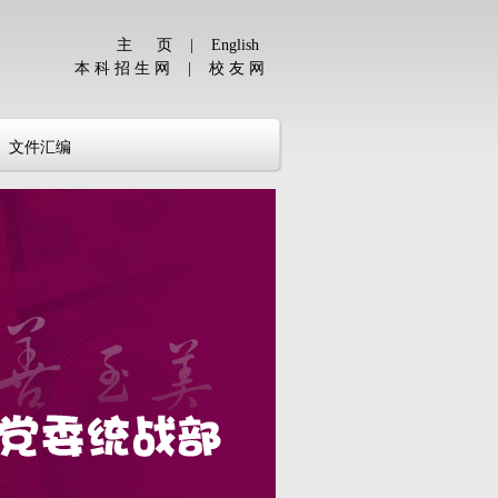
主 页
|
English
本 科 招 生 网
|
校 友 网
文件汇编