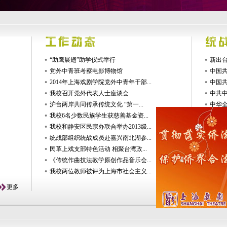
“助鹰展翅”助学仪式举行
新出台
党外中青班考察电影博物馆
中国
2014年上海戏剧学院党外中青年干部...
中国
我校召开党外代表人士座谈会
中共
沪台两岸共同传承传统文化 “第一...
中华
我校6名少数民族学生获慈善基金资...
中国
我校和静安区民宗办联合举办2013级...
中国
统战部组织统战成员赴嘉兴南北湖参...
中国
民革上戏支部特色活动 相聚台湾政...
中国
《传统作曲技法教学原创作品音乐会...
中国
我校两位教师被评为上海市社会主义...
九三
更多
更多